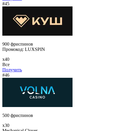
#45
900 фриспинов
Промокод: LUXSPIN
x40
Все
Получить
#46
500 фриспинов
x30
Mechanical Clover