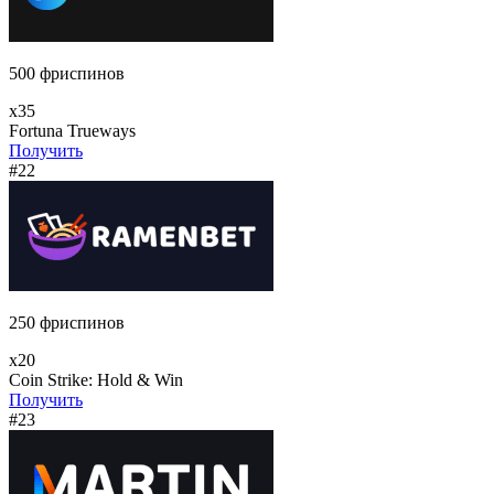
500 фриспинов
x35
Fortuna Trueways
Получить
#22
250 фриспинов
x20
Coin Strike: Hold & Win
Получить
#23