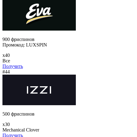
900 фриспинов
Промокод: LUXSPIN
x40
Все
Получить
#44
500 фриспинов
x30
Mechanical Clover
Получить