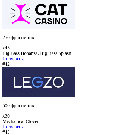
250 фриспинов
x45
Big Bass Bonanza, Big Bass Splash
Получить
#42
500 фриспинов
x30
Mechanical Clover
Получить
#43