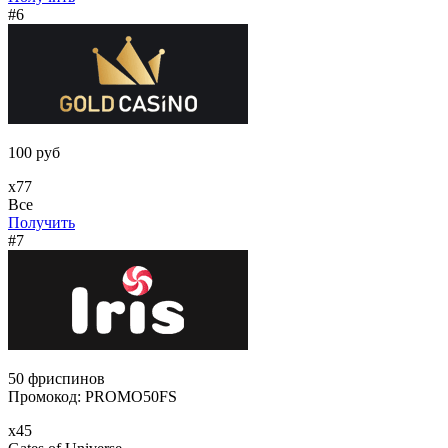
#6
100 руб
x77
Все
Получить
#7
50 фриспинов
Промокод: PROMO50FS
x45