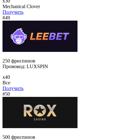
x30
Mechanical Clover
Получить
#49
250 фриспинов
Промокод: LUXSPIN
x40
Все
Получить
#50
500 фриспинов