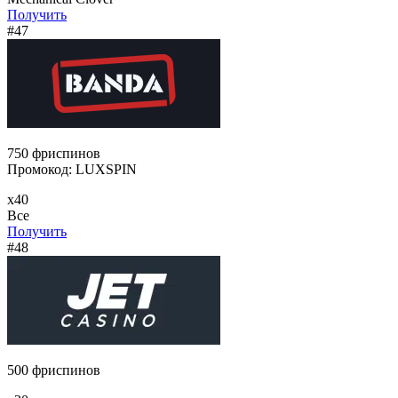
Получить
#47
750 фриспинов
Промокод: LUXSPIN
x40
Все
Получить
#48
500 фриспинов