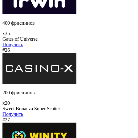
400 фриспинов
x35
Gates of Universe
Получить
#26
200 фриспинов
x20
Sweet Bonanza Super Scatter
Получить
#27