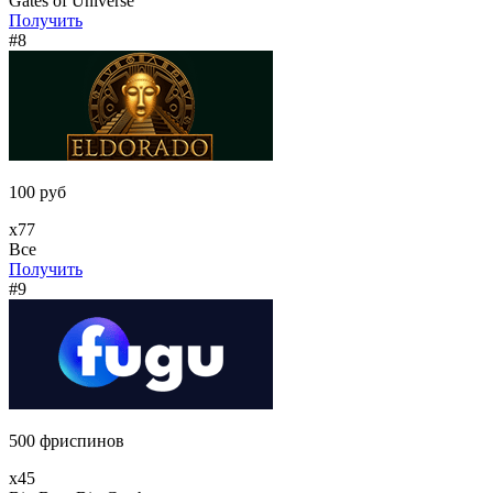
Gates of Universe
Получить
#8
100 руб
x77
Все
Получить
#9
500 фриспинов
x45