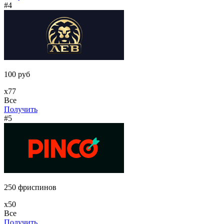
#4
100 руб
x77
Все
Получить
#5
250 фриспинов
x50
Все
Получить