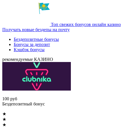
Топ свежих бонусов онлайн казино
Получать новые бездепы на почту
Бездепозитные бонусы
Бонусы за депозит
Кэшбэк бонусы
рекомендуемые КАЗИНО
100 руб
Бездепозитный бонус
★
★
★